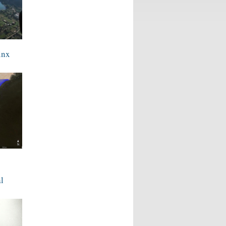
inx
l