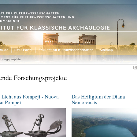
mu.de
LMU-Portal
Fakultät für Kulturwissenschaften
Sitemap
chungsprojekte
ende Forschungsprojekte
 Licht aus Pompeji - Nuova
Das Heiligtum der Diana
su Pompei
Nemorensis