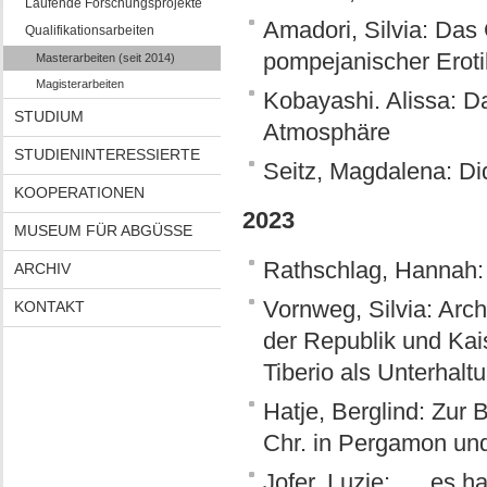
Laufende Forschungsprojekte
Amadori, Silvia: Das
Qualifikationsarbeiten
pompejanischer Eroti
Masterarbeiten (seit 2014)
Magisterarbeiten
Kobayashi. Alissa: D
STUDIUM
Atmosphäre
STUDIENINTERESSIERTE
Seitz, Magdalena: D
KOOPERATIONEN
2023
MUSEUM FÜR ABGÜSSE
Rathschlag, Hannah: 
ARCHIV
Vornweg, Silvia: Arch
KONTAKT
der Republik und Kaise
Tiberio als Unterhalt
Hatje, Berglind: Zur B
Chr. in Pergamon un
Jofer, Luzie: „... es