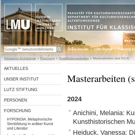
www.lmu.de
LMU-Portal
Fakultät f
Klassische Archäologie
Forschung
Qualifikationsarbeiten
Masterarbeiten (seit 2014)
AKTUELLES
Masterarbeiten (s
UNSER INSTITUT
LUTZ STIFTUNG
2024
PERSONEN
FORSCHUNG
Anichini, Melania: Ku
HYPONOIA. Metaphorische
Kunsthistorischen M
Sinnbildung in antiker Kunst
und Literatur
Heiduck, Vanessa: D