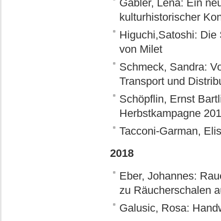
Gabler, Lena: Ein ne
kulturhistorischer Kon
Higuchi,Satoshi: Die
von Milet
Schmeck, Sandra: Vo
Transport und Distrib
Schöpflin, Ernst Bar
Herbstkampagne 2017
Tacconi-Garman, Eli
2018
Eber, Johannes: Rauc
zu Räucherschalen a
Galusic, Rosa: Handw