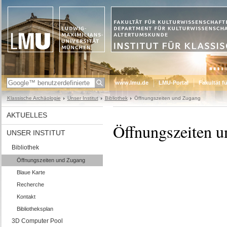
www.lmu.de
LMU-Portal
Fakultät f
Klassische Archäologie
Unser Institut
Bibliothek
Öffnungszeiten und Zugang
AKTUELLES
Öffnungszeiten 
UNSER INSTITUT
Bibliothek
Öffnungszeiten und Zugang
Blaue Karte
Recherche
Kontakt
Bibliotheksplan
3D Computer Pool