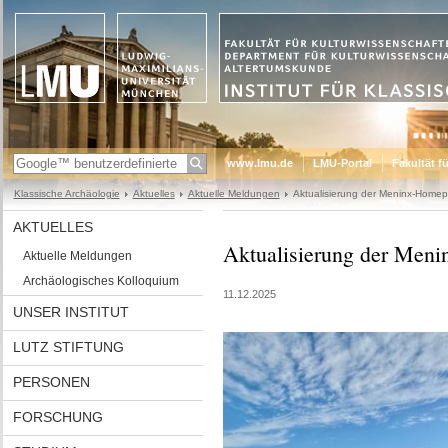
www.lmu.de
LMU-Portal
Fakultät f
Klassische Archäologie
Aktuelles
Aktuelle Meldungen
Aktualisierung der Meninx-Home
AKTUELLES
Aktualisierung der Men
Aktuelle Meldungen
Archäologisches Kolloquium
11.12.2025
UNSER INSTITUT
LUTZ STIFTUNG
PERSONEN
FORSCHUNG