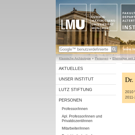
www.l
Klassische Archäologie
Personen
Ehemalige seit 
AKTUELLES
Dr.
UNSER INSTITUT
LUTZ STIFTUNG
2010 W
2011-
PERSONEN
Professor/innen
Apl. Professor/innen und
Privatdozent/innen
Mitarbeiter/innen