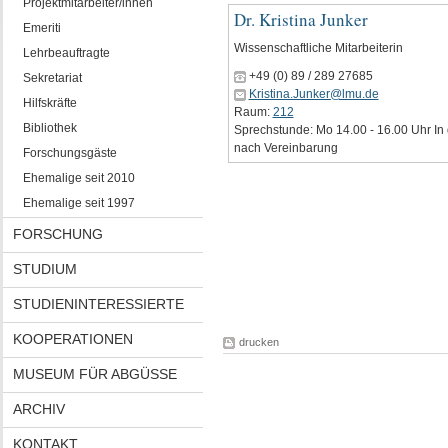
Projektmitarbeiter/innen
Dr. Kristina Junker
Emeriti
Wissenschaftliche Mitarbeiterin
Lehrbeauftragte
+49 (0) 89 / 289 27685
Sekretariat
Kristina.Junker@lmu.de
Hilfskräfte
Raum:
212
Bibliothek
Sprechstunde: Mo 14.00 - 16.00 Uhr In 
nach Vereinbarung
Forschungsgäste
Ehemalige seit 2010
Ehemalige seit 1997
FORSCHUNG
STUDIUM
STUDIENINTERESSIERTE
KOOPERATIONEN
drucken
MUSEUM FÜR ABGÜSSE
ARCHIV
KONTAKT