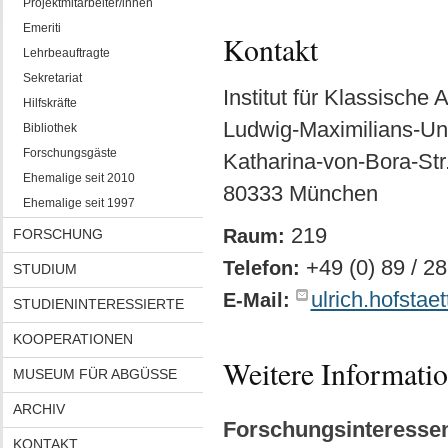
Projektmitarbeiter/innen
Emeriti
Kontakt
Lehrbeauftragte
Sekretariat
Institut für Klassische 
Hilfskräfte
Ludwig-Maximilians-Un
Bibliothek
Forschungsgäste
Katharina-von-Bora-Str
Ehemalige seit 2010
80333 München
Ehemalige seit 1997
219
Raum:
FORSCHUNG
+49 (0) 89 / 2
Telefon:
STUDIUM
ulrich.hofsta
E-Mail:
STUDIENINTERESSIERTE
KOOPERATIONEN
Weitere Informati
MUSEUM FÜR ABGÜSSE
ARCHIV
Forschungsinteresse
KONTAKT