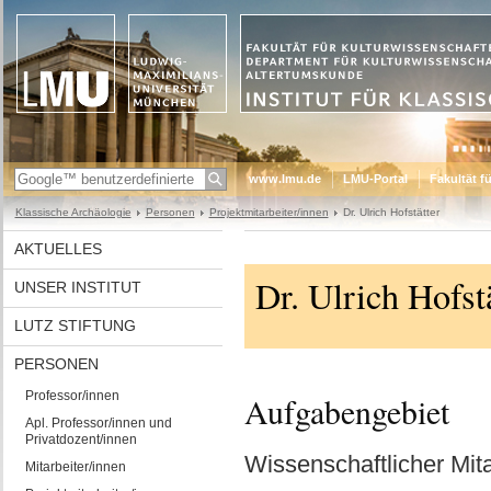
www.lmu.de
LMU-Portal
Fakultät f
Klassische Archäologie
Personen
Projektmitarbeiter/innen
Dr. Ulrich Hofstätter
AKTUELLES
Dr. Ulrich Hofst
UNSER INSTITUT
LUTZ STIFTUNG
PERSONEN
Professor/innen
Aufgabengebiet
Apl. Professor/innen und
Privatdozent/innen
Wissenschaftlicher Mit
Mitarbeiter/innen