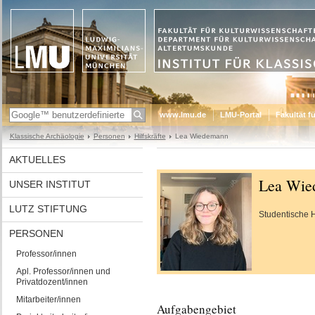
www.lmu.de
LMU-Portal
Fakultät f
Klassische Archäologie
Personen
Hilfskräfte
Lea Wiedemann
AKTUELLES
Lea Wie
UNSER INSTITUT
LUTZ STIFTUNG
Studentische Hi
PERSONEN
Professor/innen
Apl. Professor/innen und
Privatdozent/innen
Mitarbeiter/innen
Aufgabengebiet