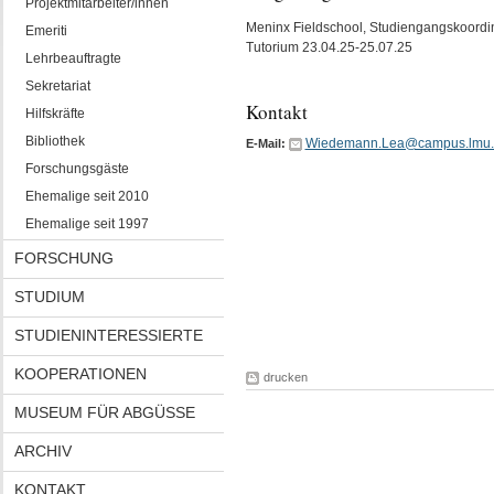
Projektmitarbeiter/innen
Meninx Fieldschool, Studiengangskoordin
Emeriti
Tutorium 23.04.25-25.07.25
Lehrbeauftragte
Sekretariat
Kontakt
Hilfskräfte
Bibliothek
Wiedemann.Lea@campus.lmu.
E-Mail:
Forschungsgäste
Ehemalige seit 2010
Ehemalige seit 1997
FORSCHUNG
STUDIUM
STUDIENINTERESSIERTE
KOOPERATIONEN
drucken
MUSEUM FÜR ABGÜSSE
ARCHIV
KONTAKT