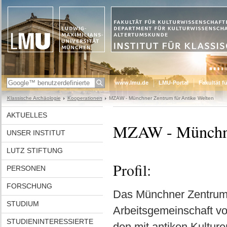
www.lmu.de
LMU-Portal
Fakultät f
Klassische Archäologie
Kooperationen
MZAW - Münchner Zentrum für Antike Welten
AKTUELLES
MZAW - Münchner
UNSER INSTITUT
LUTZ STIFTUNG
Profil:
PERSONEN
FORSCHUNG
Das Münchner Zentrum 
STUDIUM
Arbeitsgemeinschaft vo
STUDIENINTERESSIERTE
den mit antiken Kultur