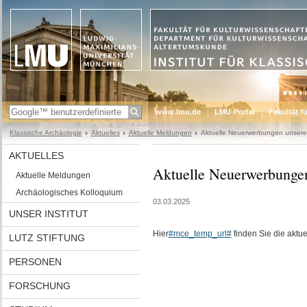
www.lmu.de
LMU-Portal
Fakultät f
Klassische Archäologie
Aktuelles
Aktuelle Meldungen
Aktuelle Neuerwerbungen unsere 
AKTUELLES
Aktuelle Neuerwerbungen
Aktuelle Meldungen
Archäologisches Kolloquium
03.03.2025
UNSER INSTITUT
Hier
#mce_temp_url#
finden Sie die aktue
LUTZ STIFTUNG
PERSONEN
FORSCHUNG