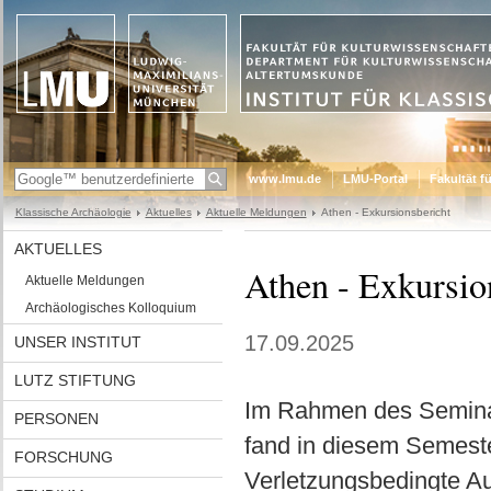
www.lmu.de
LMU-Portal
Fakultät f
Klassische Archäologie
Aktuelles
Aktuelle Meldungen
Athen - Exkursionsbericht
AKTUELLES
Athen - Exkursio
Aktuelle Meldungen
Archäologisches Kolloquium
17.09.2025
UNSER INSTITUT
LUTZ STIFTUNG
Im Rahmen des Seminars
PERSONEN
fand in diesem Semeste
FORSCHUNG
Verletzungsbedingte Au