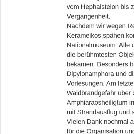
vom Hephaisteion bis 
Vergangenheit.
Nachdem wir wegen Ren
Kerameikos spähen kon
Nationalmuseum. Alle u
die berühmtesten Objek
bekamen. Besonders be
Dipylonamphora und die
Vorlesungen. Am letzte
Waldbrandgefahr über d
Amphiaraosheiligtum i
mit Strandausflug und 
Vielen Dank nochmal a
für die Organisation u